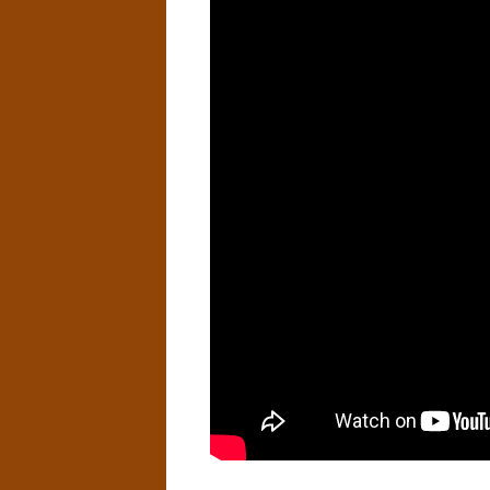
CH
CH
CL
DI
ED
FR
GA
HA
HU
HY